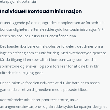
eksepsjonelt potensial.
Individuell kontoadministrasjon
Grunnleggende på den oppgraderte opplevelsen av forbedrede
bonusmuligheter, løfter skreddersydd kontoadministrasjon VIP-
reisen din hos Ice Casino til et enestående nivå.
Det handler ikke bare om ekskklusive fordeler ; det dreier om å
lage en erfaring som er unik for deg. Med skreddersydd tjeneste
får du tilgang til en spesialisert kontoansvarlig som vet din
spillmetode og ønsker , og som forsikrer for at dine krav blir
tilfredsstilt hurtig og godt.
Denne taktiske fordelen indikerer at du ikke bare er en annen
gamer; du er et verdig medlem med tilpassede tilbud.
Kontofordeler inkluderer prioritert støtte, unike
arrangementsinvitasjoner og skreddersydde kampanjer designet