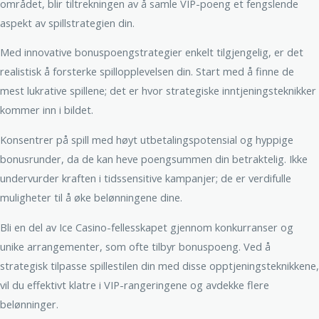
området, blir tiltrekningen av å samle VIP-poeng et fengslende
aspekt av spillstrategien din.
Med innovative bonuspoengstrategier enkelt tilgjengelig, er det
realistisk å forsterke spillopplevelsen din. Start med å finne de
mest lukrative spillene; det er hvor strategiske inntjeningsteknikker
kommer inn i bildet.
Konsentrer på spill med høyt utbetalingspotensial og hyppige
bonusrunder, da de kan heve poengsummen din betraktelig. Ikke
undervurder kraften i tidssensitive kampanjer; de er verdifulle
muligheter til å øke belønningene dine.
Bli en del av Ice Casino-fellesskapet gjennom konkurranser og
unike arrangementer, som ofte tilbyr bonuspoeng. Ved å
strategisk tilpasse spillestilen din med disse opptjeningsteknikkene,
vil du effektivt klatre i VIP-rangeringene og avdekke flere
belønninger.