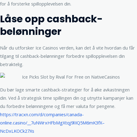
for å forsterke spillopplevelsen din.
Låse opp cashback-
belønninger
Når du utforsker Ice Casinos verden, kan det å vite hvordan du får
tilgang til cashback-belønninger forbedre spillopplevelsen din
betraktelig.
Du bør lage smarte cashback-strategier for å øke avkastningen
din. Ved å strategisk time spillingen din og utnytte kampanjer kan
du forbedre belønningene og få mer valuta for pengene.
https://tracxn.com/d/companies/canada-
online.casino/__7uNWrxHFbMgXtqj9lIIQ5M6mK3fX–
NcDxLKOCk27Xs