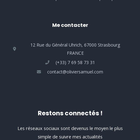
Me contacter
12 Rue du Général Uhrich, 67000 Strasbourg
FRANCE
(+33) 7 69 58 73 31
contact@oliviersamuel.com
Restons connectés !
Les réseaux sociaux sont devenus le moyen le plus
simple de suivre mes actualités