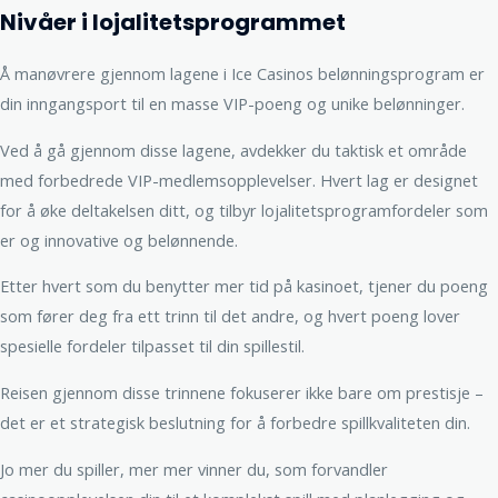
Nivåer i lojalitetsprogrammet
Å manøvrere gjennom lagene i Ice Casinos belønningsprogram er
din inngangsport til en masse VIP-poeng og unike belønninger.
Ved å gå gjennom disse lagene, avdekker du taktisk et område
med forbedrede VIP-medlemsopplevelser. Hvert lag er designet
for å øke deltakelsen ditt, og tilbyr lojalitetsprogramfordeler som
er og innovative og belønnende.
Etter hvert som du benytter mer tid på kasinoet, tjener du poeng
som fører deg fra ett trinn til det andre, og hvert poeng lover
spesielle fordeler tilpasset til din spillestil.
Reisen gjennom disse trinnene fokuserer ikke bare om prestisje –
det er et strategisk beslutning for å forbedre spillkvaliteten din.
Jo mer du spiller, mer mer vinner du, som forvandler