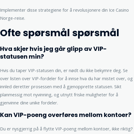
Implementer disse strategiene for å revolusjonere din Ice Casino
Norge-reise.
Ofte spørsmål spørsmål
Hva skjer hvis jeg går glipp av VIP-
statusen min?
Hvis du taper VIP-statusen din, er nødt du ikke bekymre deg. Se
over listen over VIP-fordeler for å innse hva du har mistet over, og
innled deretter prosessen med å gjenopprette statusen. Sikt
planmessig mot nyvinning, og utnytt friske muligheter for å
gjenvinne dine unike fordeler.
Kan VIP-poeng overføres mellom kontoer?
Du er nysgjerrig på å flytte VIP-poeng mellom kontoer, ikke riktig?