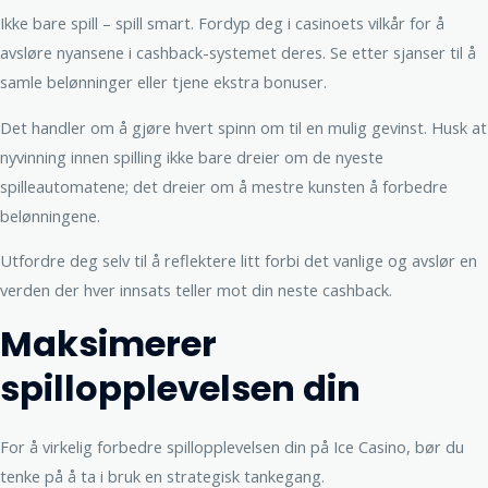
Ikke bare spill – spill smart. Fordyp deg i casinoets vilkår for å
avsløre nyansene i cashback-systemet deres. Se etter sjanser til å
samle belønninger eller tjene ekstra bonuser.
Det handler om å gjøre hvert spinn om til en mulig gevinst. Husk at
nyvinning innen spilling ikke bare dreier om de nyeste
spilleautomatene; det dreier om å mestre kunsten å forbedre
belønningene.
Utfordre deg selv til å reflektere litt forbi det vanlige og avslør en
verden der hver innsats teller mot din neste cashback.
Maksimerer
spillopplevelsen din
For å virkelig forbedre spillopplevelsen din på Ice Casino, bør du
tenke på å ta i bruk en strategisk tankegang.