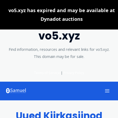
vo5.xyz has expired and may be available at
Dynadot auctions
vo5.xyz
Find information, resources and relevant links for vo5.xyz.
This domain may be for sale.
Terms of Service
|
Privacy Policy
Aller
au
Mai
contenu
Men
Uued Kiirkasiinod