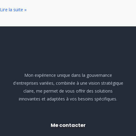
Uued
Lire la suite »
Kiirkasiinod
Mängija
Kaitsmisel
Teejuht
Mon expérience unique dans la gouvernance
d'entreprises variées, combinée à une vision stratégique
claire, me permet de vous offrir des solutions
innovantes et adaptées à vos besoins spécifiques.
Me contacter